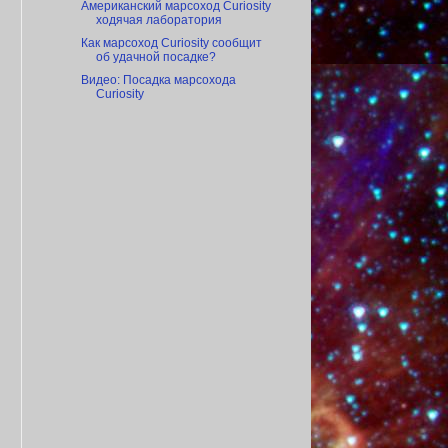
Американский марсоход Curiosity
ходячая лаборатория
Как марсоход Сuriosity сообщит
об удачной посадке?
Видео: Посадка марсохода
Curiosity