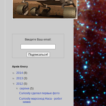
Введите Ваш email:
Архів блогу
►
2014
(8)
►
2013
(3)
▼
2012
(5)
▼
серпня
(5)
Curiosity сделал первые фото
Curiosity марсоход Наса - робот
химик