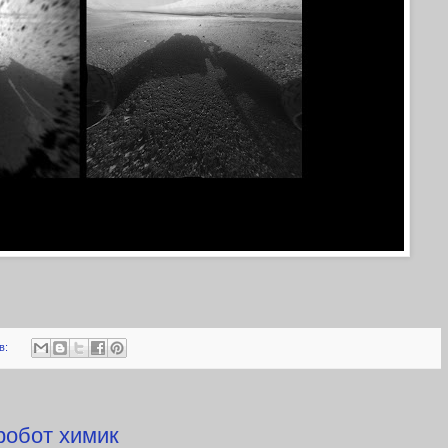
в:
 робот химик