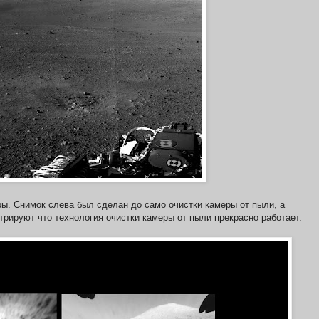
ры. Снимок слева был сделан до само очистки камеры от пыли, а
трируют что технология очистки камеры от пыли прекрасно работает.