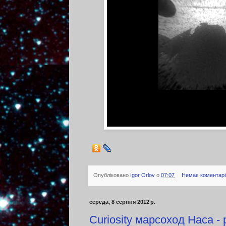
Опубліковано
Igor Orlov
о
07:07
Немає коментарі
середа, 8 серпня 2012 р.
Curiosity марсоход Наса -