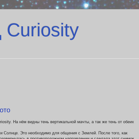
Curiosity
фото
osity. На нём видны тень вертикальной мачты, а так же тень от обеих
ти Солнце. Это необходимо для общения с Землей. После того, как
развернулась в противоположном направлении и сделала этот снимок.