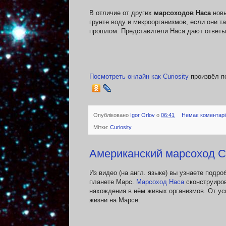
В отличие от других
марсоходов Наса
новы
грунте воду и микроорганизмов, если они т
прошлом. Представители Наса дают ответы к
Посмотреть онлайн как Curiosity
произвёл п
Опубліковано
Igor Orlov
о
06:41
Немає коментарі
Мітки:
Curiosity
Американский марсоход Cu
Из видео (на англ. языке) вы узнаете подр
планете Марс.
Марсоход Наса
сконструиров
нахождения в нём живых организмов. От у
жизни на Марсе.