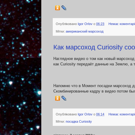
Опубліковано
Igor Orlov
о
06:23
Немає коментарі
Мітки:
американский марсоход
Как марсоход Сuriosity с
Наглядное видео о том как новый марсоход 
как Сuriosity передаёт данные на Землю, а 
Напомню что в Момент посадки марсоход де
Скомбинированные кадру в видео потом был
Опубліковано
Igor Orlov
о
06:14
Немає коментарі
Мітки:
посадка Сuriosity