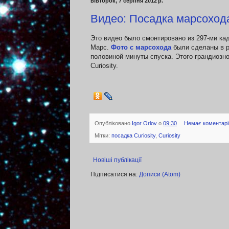
вівторок, 7 серпня 2012 р.
Видео: Посадка марсохода
Это видео было смонтировано из 297-ми к
Марс.
Фото с марсохода
были сделаны в р
половиной минуты спуска. Этого грандиозн
Curiosity.
Опубліковано
Igor Orlov
о
09:30
Немає коментарі
Мітки:
посадка Сuriosity
,
Curiosity
Новіші публікації
Підписатися на:
Дописи (Atom)