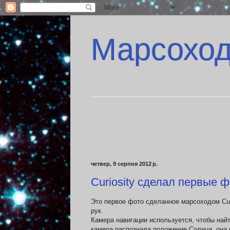
Марсоход 
четвер, 9 серпня 2012 р.
Curiosity сделал первые 
Это первое фото сделанное марсоходом Curi
рук.
Камера навигации используется, чтобы най
камера распознала положение Солнца, она 