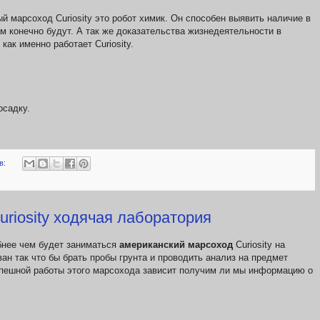
й марсоход Curiosity это робот химик. Он способен выявить наличие в
ам конечно будут. А так же доказательства жизнедеятельности в
ак именно работает Curiosity.
осадку.
в:
riosity ходячая лаборатория
обнее чем будет заниматься
американский марсоход
Curiosity на
ан так что бы брать пробы грунта и проводить анализ на предмет
спешной работы этого марсохода зависит получим ли мы информацию о